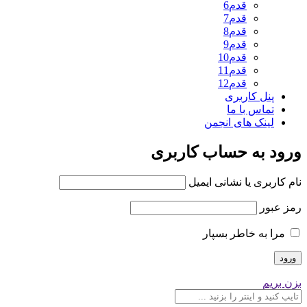
قدم6
قدم7
قدم8
قدم9
قدم10
قدم11
قدم12
پنل کاربری
تماس با ما
لینک های انجمن
ورود به حساب کاربری
نام کاربری یا نشانی ایمیل
رمز عبور
مرا به خاطر بسپار
بزن بریم