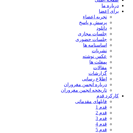
درباره ما
برای اعضا
تجربه اعضاء
پرسش و پاسخ
دانلود
جلسات مجازی
جلسات حضوری
اساسنامه ها
نشریات
عکس نوشته
پمفلت ها
مقالات
گزارشات
اطلاع رسانی
درباره انجمن مغروران
تاریخچه انجمن مغروران
کارکرد قدم
فایلهای مقدماتی
قدم 1
قدم 2
قدم 3
قدم 4
قدم 5