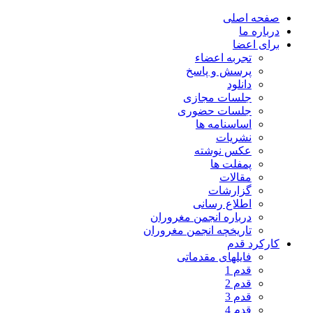
صفحه اصلی
درباره ما
برای اعضا
تجربه اعضاء
پرسش و پاسخ
دانلود
جلسات مجازی
جلسات حضوری
اساسنامه ها
نشریات
عکس نوشته
پمفلت ها
مقالات
گزارشات
اطلاع رسانی
درباره انجمن مغروران
تاریخچه انجمن مغروران
کارکرد قدم
فایلهای مقدماتی
قدم 1
قدم 2
قدم 3
قدم 4