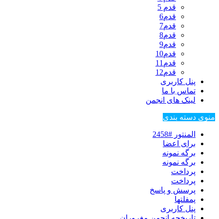
قدم 5
قدم6
قدم7
قدم8
قدم9
قدم10
قدم11
قدم12
پنل کاربری
تماس با ما
لینک های انجمن
منوی دسته بندی
المنتور #2458
برای اعضا
برگه نمونه
برگه نمونه
پرداخت
پرداخت
پرسش و پاسخ
پمفلتها
پنل کاربری
تاریخچه انجمن مغروران