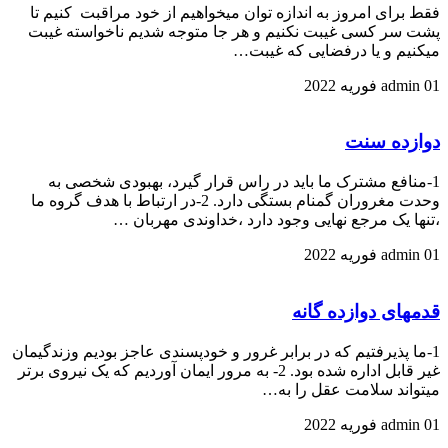
فقط برای امروز به اندازه توان میخواهیم از خود مراقبت کنیم تا
پشت سر کسی غیبت نکنیم و هر جا متوجه شدیم ناخواسته غیبت
میکنیم و یا درفضایی که غیبت…
01 فوریه 2022
admin
دوازده سنت
1-منافع مشترک ما باید در راس قرار گیرد، بهبودی شخصی به
وحدت مغروران گمنام بستگی دارد. 2-در ارتباط با هدف گروه ما
،تنها یک مرجع نهایی وجود دارد ،خداوندی مهربان …
01 فوریه 2022
admin
قدمهای دوازده گانه
1-ما پذیرفتیم که در برابر غرور و خودپسندی عاجز بودیم وزندگیمان
غیر قابل اداره شده بود. 2- به مرور ایمان آوردیم که یک نیروی برتر
میتواند سلامت عقل را به…
01 فوریه 2022
admin