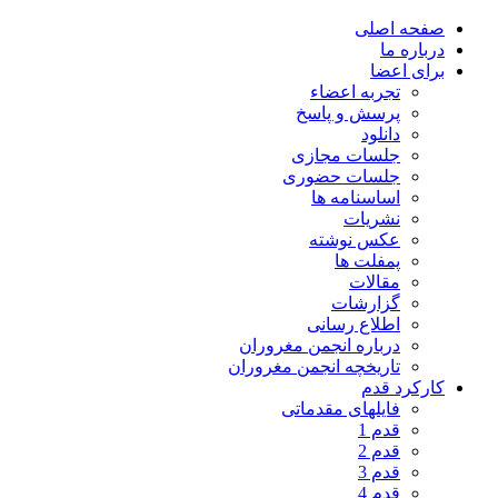
صفحه اصلی
درباره ما
برای اعضا
تجربه اعضاء
پرسش و پاسخ
دانلود
جلسات مجازی
جلسات حضوری
اساسنامه ها
نشریات
عکس نوشته
پمفلت ها
مقالات
گزارشات
اطلاع رسانی
درباره انجمن مغروران
تاریخچه انجمن مغروران
کارکرد قدم
فایلهای مقدماتی
قدم 1
قدم 2
قدم 3
قدم 4