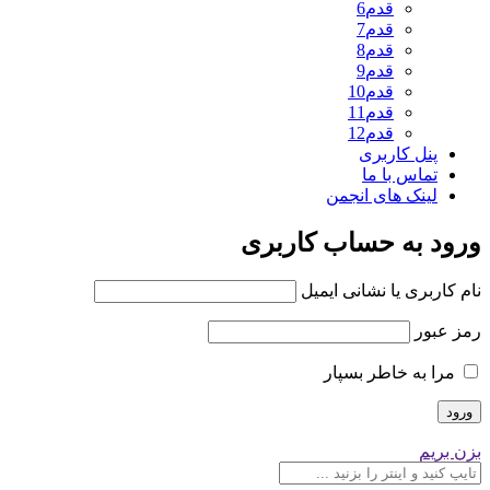
قدم6
قدم7
قدم8
قدم9
قدم10
قدم11
قدم12
پنل کاربری
تماس با ما
لینک های انجمن
ورود به حساب کاربری
نام کاربری یا نشانی ایمیل
رمز عبور
مرا به خاطر بسپار
بزن بریم