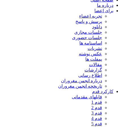
درباره ما
برای اعضا
تجربه اعضاء
پرسش و پاسخ
دانلود
جلسات مجازی
جلسات حضوری
اساسنامه ها
نشریات
عکس نوشته
پمفلت ها
مقالات
گزارشات
اطلاع رسانی
درباره انجمن مغروران
تاریخچه انجمن مغروران
کارکرد قدم
فایلهای مقدماتی
قدم 1
قدم 2
قدم 3
قدم 4
قدم 5