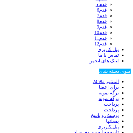
قدم 5
قدم6
قدم7
قدم8
قدم9
قدم10
قدم11
قدم12
پنل کاربری
تماس با ما
لینک های انجمن
منوی دسته بندی
المنتور #2458
برای اعضا
برگه نمونه
برگه نمونه
پرداخت
پرداخت
پرسش و پاسخ
پمفلتها
پنل کاربری
تاریخچه انجمن مغروران