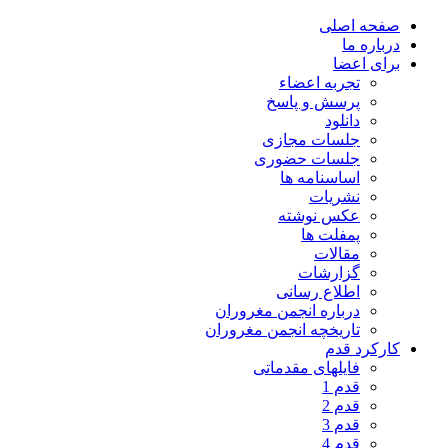
صفحه اصلی
درباره ما
برای اعضا
تجربه اعضاء
پرسش و پاسخ
دانلود
جلسات مجازی
جلسات حضوری
اساسنامه ها
نشریات
عکس نوشته
پمفلت ها
مقالات
گزارشات
اطلاع رسانی
درباره انجمن مغروران
تاریخچه انجمن مغروران
کارکرد قدم
فایلهای مقدماتی
قدم 1
قدم 2
قدم 3
قدم 4