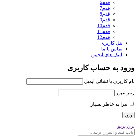
قدم6
قدم7
قدم8
قدم9
قدم10
قدم11
قدم12
پنل کاربری
تماس با ما
لینک های انجمن
ورود به حساب کاربری
نام کاربری یا نشانی ایمیل
رمز عبور
مرا به خاطر بسپار
بزن بریم