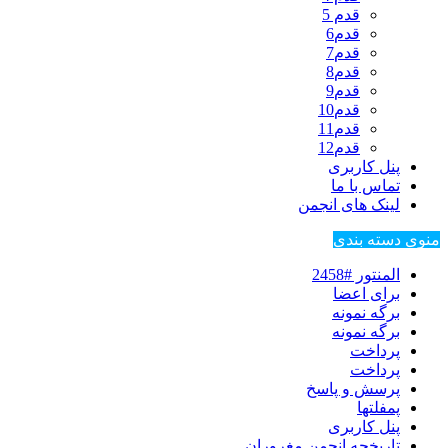
قدم 5
قدم6
قدم7
قدم8
قدم9
قدم10
قدم11
قدم12
پنل کاربری
تماس با ما
لینک های انجمن
منوی دسته بندی
المنتور #2458
برای اعضا
برگه نمونه
برگه نمونه
پرداخت
پرداخت
پرسش و پاسخ
پمفلتها
پنل کاربری
تاریخچه انجمن مغروران