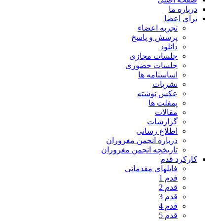
درباره ما
برای اعضا
تجربه اعضاء
پرسش و پاسخ
دانلود
جلسات مجازی
جلسات حضوری
اساسنامه ها
نشریات
عکس نوشته
پمفلت ها
مقالات
گزارشات
اطلاع رسانی
درباره انجمن مغروران
تاریخچه انجمن مغروران
کارکرد قدم
فایلهای مقدماتی
قدم 1
قدم 2
قدم 3
قدم 4
قدم 5