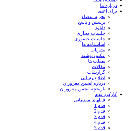
درباره ما
برای اعضا
تجربه اعضاء
پرسش و پاسخ
دانلود
جلسات مجازی
جلسات حضوری
اساسنامه ها
نشریات
عکس نوشته
پمفلت ها
مقالات
گزارشات
اطلاع رسانی
درباره انجمن مغروران
تاریخچه انجمن مغروران
کارکرد قدم
فایلهای مقدماتی
قدم 1
قدم 2
قدم 3
قدم 4
قدم 5