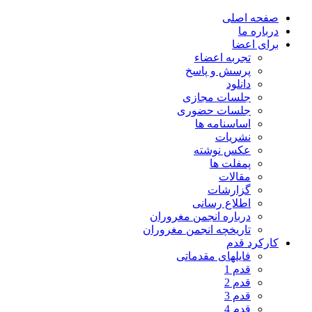
صفحه اصلی
درباره ما
برای اعضا
تجربه اعضاء
پرسش و پاسخ
دانلود
جلسات مجازی
جلسات حضوری
اساسنامه ها
نشریات
عکس نوشته
پمفلت ها
مقالات
گزارشات
اطلاع رسانی
درباره انجمن مغروران
تاریخچه انجمن مغروران
کارکرد قدم
فایلهای مقدماتی
قدم 1
قدم 2
قدم 3
قدم 4