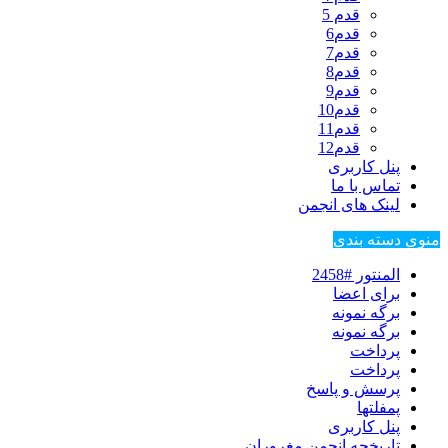
قدم 5
قدم6
قدم7
قدم8
قدم9
قدم10
قدم11
قدم12
پنل کاربری
تماس با ما
لینک های انجمن
منوی دسته بندی
المنتور #2458
برای اعضا
برگه نمونه
برگه نمونه
پرداخت
پرداخت
پرسش و پاسخ
پمفلتها
پنل کاربری
تاریخچه انجمن مغروران