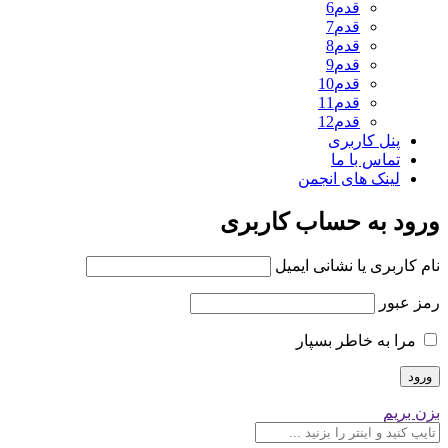
قدم6
قدم7
قدم8
قدم9
قدم10
قدم11
قدم12
پنل کاربری
تماس با ما
لینک های انجمن
ورود به حساب کاربری
نام کاربری یا نشانی ایمیل
رمز عبور
مرا به خاطر بسپار
بزن بریم