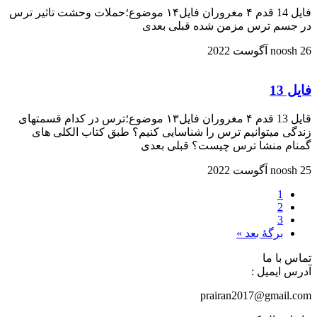
فایل 14 قدم ۴ مغروران فایل۱۴ موضوع؛حملات وحشت تاثیر ترس
در جسم ترس مزمن شده قبلی بعدی
26 آگوست 2022
noosh
فایل 13
قایل 13 قدم ۴ مغروران فایل۱۳ موضوع؛ترس در کدام قسمتهای
زندگی میتوانیم ترس را شناسایی کنیم؟ طبق کتاب الکلی های
گمنام منشا ترس چیست؟ قبلی بعدی
25 آگوست 2022
noosh
1
2
3
برگهٔ بعد »
تماس با ما
آدرس ایمیل :
prairan2017@gmail.com