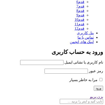
قدم6
قدم7
قدم8
قدم9
قدم10
قدم11
قدم12
پنل کاربری
تماس با ما
لینک های انجمن
ورود به حساب کاربری
نام کاربری یا نشانی ایمیل
رمز عبور
مرا به خاطر بسپار
بزن بریم