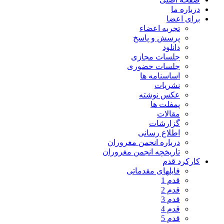
درباره ما
برای اعضا
تجربه اعضاء
پرسش و پاسخ
دانلود
جلسات مجازی
جلسات حضوری
اساسنامه ها
نشریات
عکس نوشته
پمفلت ها
مقالات
گزارشات
اطلاع رسانی
درباره انجمن مغروران
تاریخچه انجمن مغروران
کارکرد قدم
فایلهای مقدماتی
قدم 1
قدم 2
قدم 3
قدم 4
قدم 5