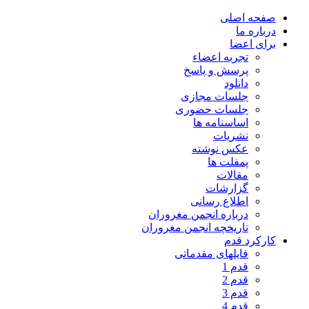
صفحه اصلی
درباره ما
برای اعضا
تجربه اعضاء
پرسش و پاسخ
دانلود
جلسات مجازی
جلسات حضوری
اساسنامه ها
نشریات
عکس نوشته
پمفلت ها
مقالات
گزارشات
اطلاع رسانی
درباره انجمن مغروران
تاریخچه انجمن مغروران
کارکرد قدم
فایلهای مقدماتی
قدم 1
قدم 2
قدم 3
قدم 4