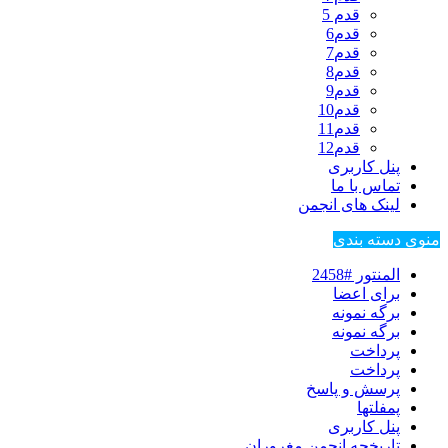
قدم 5
قدم6
قدم7
قدم8
قدم9
قدم10
قدم11
قدم12
پنل کاربری
تماس با ما
لینک های انجمن
منوی دسته بندی
المنتور #2458
برای اعضا
برگه نمونه
برگه نمونه
پرداخت
پرداخت
پرسش و پاسخ
پمفلتها
پنل کاربری
تاریخچه انجمن مغروران