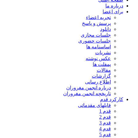
درباره ما
برای اعضا
تجربه اعضاء
پرسش و پاسخ
دانلود
جلسات مجازی
جلسات حضوری
اساسنامه ها
نشریات
عکس نوشته
پمفلت ها
مقالات
گزارشات
اطلاع رسانی
درباره انجمن مغروران
تاریخچه انجمن مغروران
کارکرد قدم
فایلهای مقدماتی
قدم 1
قدم 2
قدم 3
قدم 4
قدم 5