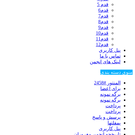
قدم 5
قدم6
قدم7
قدم8
قدم9
قدم10
قدم11
قدم12
پنل کاربری
تماس با ما
لینک های انجمن
منوی دسته بندی
المنتور #2458
برای اعضا
برگه نمونه
برگه نمونه
پرداخت
پرداخت
پرسش و پاسخ
پمفلتها
پنل کاربری
تاریخچه انجمن مغروران