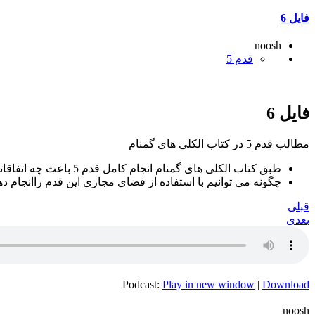
فایل 6
noosh
قدم 5
فایل 6
مطالب قدم 5 در کتاب الکلی های گمنام
طبق کتاب الکلی های گمنام انجام کامل قدم 5 باعث چه اتفاقاتی در وجود ما می گردد ؟
چگونه می توانیم با استفاده از فضای مجازی این قدم راانجام د
قبلی
بعدی
Podcast:
Play in new window
|
Download
noosh