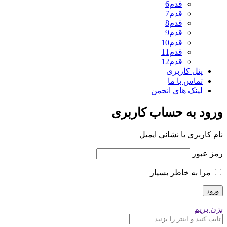
قدم6
قدم7
قدم8
قدم9
قدم10
قدم11
قدم12
پنل کاربری
تماس با ما
لینک های انجمن
ورود به حساب کاربری
نام کاربری یا نشانی ایمیل
رمز عبور
مرا به خاطر بسپار
بزن بریم