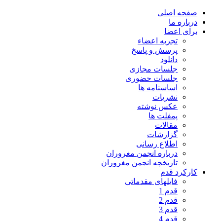
صفحه اصلی
درباره ما
برای اعضا
تجربه اعضاء
پرسش و پاسخ
دانلود
جلسات مجازی
جلسات حضوری
اساسنامه ها
نشریات
عکس نوشته
پمفلت ها
مقالات
گزارشات
اطلاع رسانی
درباره انجمن مغروران
تاریخچه انجمن مغروران
کارکرد قدم
فایلهای مقدماتی
قدم 1
قدم 2
قدم 3
قدم 4