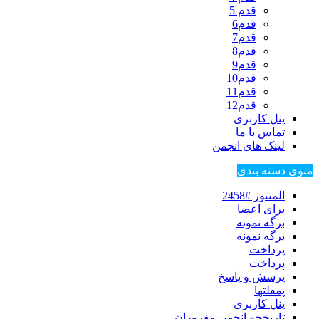
قدم 5
قدم6
قدم7
قدم8
قدم9
قدم10
قدم11
قدم12
پنل کاربری
تماس با ما
لینک های انجمن
منوی دسته بندی
المنتور #2458
برای اعضا
برگه نمونه
برگه نمونه
پرداخت
پرداخت
پرسش و پاسخ
پمفلتها
پنل کاربری
تاریخچه انجمن مغروران