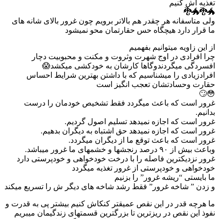
تغذیه اش کنیم
🐲🐉🐲🐉
ولی متاسفانه هر چقدر هم بالاتر برویم چون غرور بالای شانه های
ما قرار دارد هیچگاه حس حقارتمان محو نمیشود
از این زاویه میتوانیم بفهمیم
چرا افرادی در اوج شهرت وثروت و مکنت و محبوبیت دچار
افسردگی میگردندوگاها کارشان به خودکشی میکشد😱
افرادزیادی را میشناسیم که با داشتن بهترین شرایط احساس
حقارت وحسادتشان تعجب انگیز است
😳🙄
غرور است که باعث میگردد فقط تشخیص خودمان را درست
بدانیم.
غرور است که اجازه نمیدهد تسلیم اصول گردیم.
غرور است که اجازه نمیدهد حق اشتباه به دیگران بدهیم.
غرور است که باعث توقع ما از دیگران میگردد.
وباعث بیش از ۹۰ درصد رنجشها و خشمهای ما غرور میباشد.
غرور نزدیکترین فاصله را با درخت خودخواهی و خودپرستی دارد
خودخواهی و خودپرستی از غرور تغذیه میگردد
ما بایستی “ریشه غرور” را بزنیم
و زدن ” شاخه غرور” فقط رشد شاخه های دیگر ش را تسریع میکند
ما هرچه قدر در این نقص عمیقتر کنکاش کنیم بیشتر پی به قدرت و
نفوذ این نقص در ریزترین تا بزرگترین قسمتهای زندگیمان میبریم