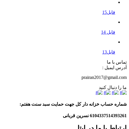
فایل15
فایل 14
فایل13
تماس با ما
آدرس ایمیل :
prairan2017@gmail.com
ما را دنبال کنید
شماره حساب خزانه دار کل جهت حمایت سبد سنت هفتم:
6104337514393261
نسرین قربانی
ارتباط با ما در ایتا