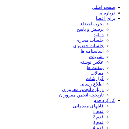
صفحه اصلی
درباره ما
برای اعضا
تجربه اعضاء
پرسش و پاسخ
دانلود
جلسات مجازی
جلسات حضوری
اساسنامه ها
نشریات
عکس نوشته
پمفلت ها
مقالات
گزارشات
اطلاع رسانی
درباره انجمن مغروران
تاریخچه انجمن مغروران
کارکرد قدم
فایلهای مقدماتی
قدم 1
قدم 2
قدم 3
قدم 4