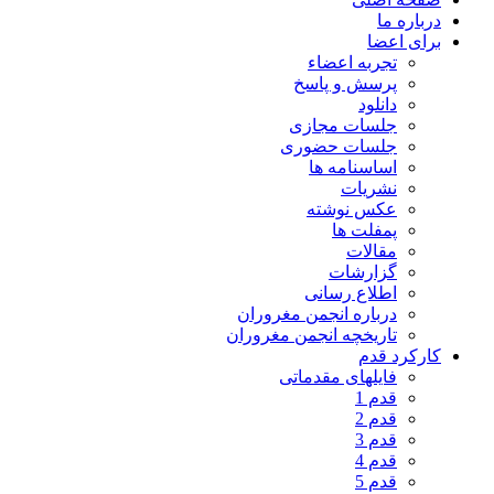
درباره ما
برای اعضا
تجربه اعضاء
پرسش و پاسخ
دانلود
جلسات مجازی
جلسات حضوری
اساسنامه ها
نشریات
عکس نوشته
پمفلت ها
مقالات
گزارشات
اطلاع رسانی
درباره انجمن مغروران
تاریخچه انجمن مغروران
کارکرد قدم
فایلهای مقدماتی
قدم 1
قدم 2
قدم 3
قدم 4
قدم 5