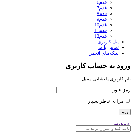
قدم6
قدم7
قدم8
قدم9
قدم10
قدم11
قدم12
پنل کاربری
تماس با ما
لینک های انجمن
ورود به حساب کاربری
نام کاربری یا نشانی ایمیل
رمز عبور
مرا به خاطر بسپار
بزن بریم