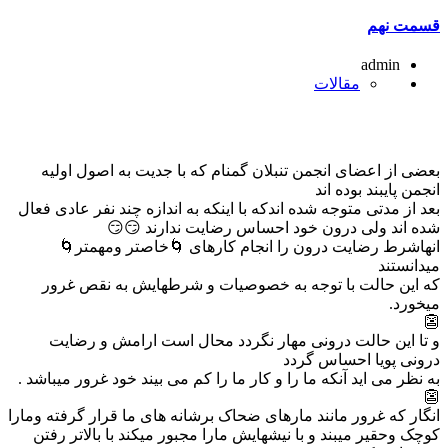
قسمت نهم
admin
مقالات
بعضی از اعضای انجمن تنبلان گمنام که با جدیت به اصول اولیه
انجمن پایبند بوده اند
بعد از مدتی متوجه شده اندکه با اینکه به اندازه چند نفر عادی فعال
شده اند ولی درون خود احساس رضایت ندارند 😏😏
انهاشرط رضایت درون را انجام کارهای 🌀خاصتر ومهمتر🌀
میدانستند
که این حالت با توجه به خصوصیات و شرطهایش به نقص غرور
میخورد.
👺
و تا این حالت درونی مهار نگردد محال است ارامش و رضایت
درونی پویا احساس گردد
به نظر می اید آنکه ما را و کار ما را کم می بیند خود غرور میباشد .
👺
انگار که غرور مانند مارهای ضحاک برشانه های ما قرار گرفته ومارا
کوچک وحقیر میبند و با نیشهایش مارا مجبور میکند با بالاتر رفتن