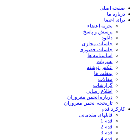
صفحه اصلی
درباره ما
برای اعضا
تجربه اعضاء
پرسش و پاسخ
دانلود
جلسات مجازی
جلسات حضوری
اساسنامه ها
نشریات
عکس نوشته
پمفلت ها
مقالات
گزارشات
اطلاع رسانی
درباره انجمن مغروران
تاریخچه انجمن مغروران
کارکرد قدم
فایلهای مقدماتی
قدم 1
قدم 2
قدم 3
قدم 4