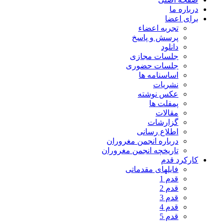
درباره ما
برای اعضا
تجربه اعضاء
پرسش و پاسخ
دانلود
جلسات مجازی
جلسات حضوری
اساسنامه ها
نشریات
عکس نوشته
پمفلت ها
مقالات
گزارشات
اطلاع رسانی
درباره انجمن مغروران
تاریخچه انجمن مغروران
کارکرد قدم
فایلهای مقدماتی
قدم 1
قدم 2
قدم 3
قدم 4
قدم 5