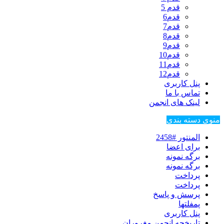
قدم 5
قدم6
قدم7
قدم8
قدم9
قدم10
قدم11
قدم12
پنل کاربری
تماس با ما
لینک های انجمن
منوی دسته بندی
المنتور #2458
برای اعضا
برگه نمونه
برگه نمونه
پرداخت
پرداخت
پرسش و پاسخ
پمفلتها
پنل کاربری
تاریخچه انجمن مغروران