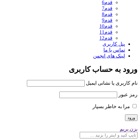
قدم6
قدم7
قدم8
قدم9
قدم10
قدم11
قدم12
پنل کاربری
تماس با ما
لینک های انجمن
ورود به حساب کاربری
نام کاربری یا نشانی ایمیل
رمز عبور
مرا به خاطر بسپار
بزن بریم