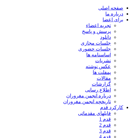
صفحه اصلی
درباره ما
برای اعضا
تجربه اعضاء
پرسش و پاسخ
دانلود
جلسات مجازی
جلسات حضوری
اساسنامه ها
نشریات
عکس نوشته
پمفلت ها
مقالات
گزارشات
اطلاع رسانی
درباره انجمن مغروران
تاریخچه انجمن مغروران
کارکرد قدم
فایلهای مقدماتی
قدم 1
قدم 2
قدم 3
قدم 4