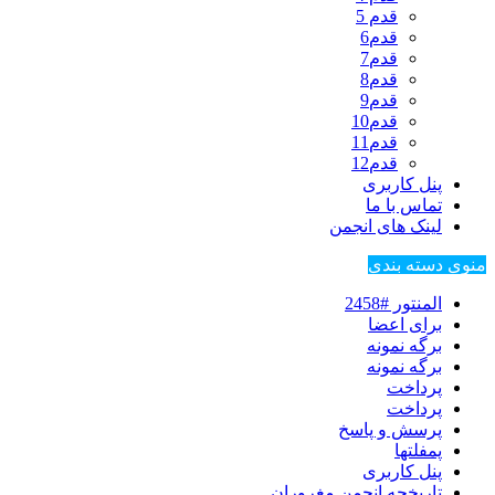
قدم 5
قدم6
قدم7
قدم8
قدم9
قدم10
قدم11
قدم12
پنل کاربری
تماس با ما
لینک های انجمن
منوی دسته بندی
المنتور #2458
برای اعضا
برگه نمونه
برگه نمونه
پرداخت
پرداخت
پرسش و پاسخ
پمفلتها
پنل کاربری
تاریخچه انجمن مغروران