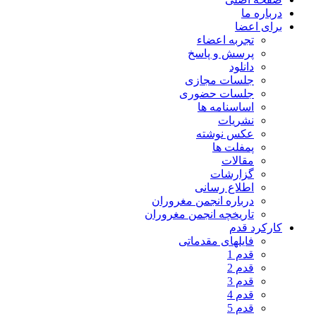
درباره ما
برای اعضا
تجربه اعضاء
پرسش و پاسخ
دانلود
جلسات مجازی
جلسات حضوری
اساسنامه ها
نشریات
عکس نوشته
پمفلت ها
مقالات
گزارشات
اطلاع رسانی
درباره انجمن مغروران
تاریخچه انجمن مغروران
کارکرد قدم
فایلهای مقدماتی
قدم 1
قدم 2
قدم 3
قدم 4
قدم 5