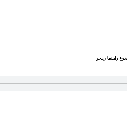
وع راهنما رهجو