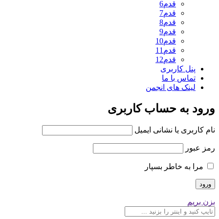
قدم6
قدم7
قدم8
قدم9
قدم10
قدم11
قدم12
پنل کاربری
تماس با ما
لینک های انجمن
ورود به حساب کاربری
نام کاربری یا نشانی ایمیل
رمز عبور
مرا به خاطر بسپار
بزن بریم