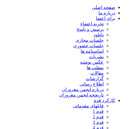
صفحه اصلی
درباره ما
برای اعضا
تجربه اعضاء
پرسش و پاسخ
دانلود
جلسات مجازی
جلسات حضوری
اساسنامه ها
نشریات
عکس نوشته
پمفلت ها
مقالات
گزارشات
اطلاع رسانی
درباره انجمن مغروران
تاریخچه انجمن مغروران
کارکرد قدم
فایلهای مقدماتی
قدم 1
قدم 2
قدم 3
قدم 4