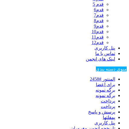
قدم 5
قدم6
قدم7
قدم8
قدم9
قدم10
قدم11
قدم12
پنل کاربری
تماس با ما
لینک های انجمن
منوی دسته بندی
المنتور #2458
برای اعضا
برگه نمونه
برگه نمونه
پرداخت
پرداخت
پرسش و پاسخ
پمفلتها
پنل کاربری
تاریخچه انجمن مغروران