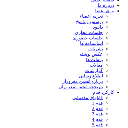
درباره ما
برای اعضا
تجربه اعضاء
پرسش و پاسخ
دانلود
جلسات مجازی
جلسات حضوری
اساسنامه ها
نشریات
عکس نوشته
پمفلت ها
مقالات
گزارشات
اطلاع رسانی
درباره انجمن مغروران
تاریخچه انجمن مغروران
کارکرد قدم
فایلهای مقدماتی
قدم 1
قدم 2
قدم 3
قدم 4
قدم 5