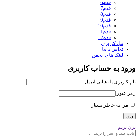
قدم6
قدم7
قدم8
قدم9
قدم10
قدم11
قدم12
پنل کاربری
تماس با ما
لینک های انجمن
ورود به حساب کاربری
نام کاربری یا نشانی ایمیل
رمز عبور
مرا به خاطر بسپار
بزن بریم