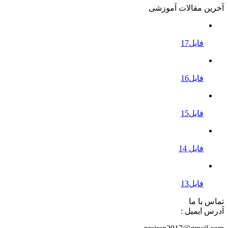
آخرین مقالات آموزشی
فایل17
فایل16
فایل15
فایل 14
فایل13
تماس با ما
آدرس ایمیل :