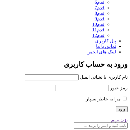
قدم6
قدم7
قدم8
قدم9
قدم10
قدم11
قدم12
پنل کاربری
تماس با ما
لینک های انجمن
ورود به حساب کاربری
نام کاربری یا نشانی ایمیل
رمز عبور
مرا به خاطر بسپار
بزن بریم