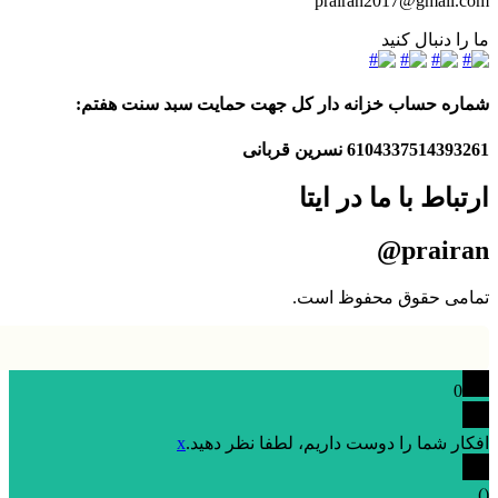
prairan2017@gmail.com
ما را دنبال کنید
شماره حساب خزانه دار کل جهت حمایت سبد سنت هفتم:
6104337514393261
نسرین قربانی
ارتباط با ما در ایتا
prairan@
تمامی حقوق محفوظ است.
0
افکار شما را دوست داریم، لطفا نظر دهید.
x
)
(