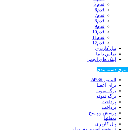
قدم 5
قدم6
قدم7
قدم8
قدم9
قدم10
قدم11
قدم12
پنل کاربری
تماس با ما
لینک های انجمن
منوی دسته بندی
المنتور #2458
برای اعضا
برگه نمونه
برگه نمونه
پرداخت
پرداخت
پرسش و پاسخ
پمفلتها
پنل کاربری
تاریخچه انجمن مغروران