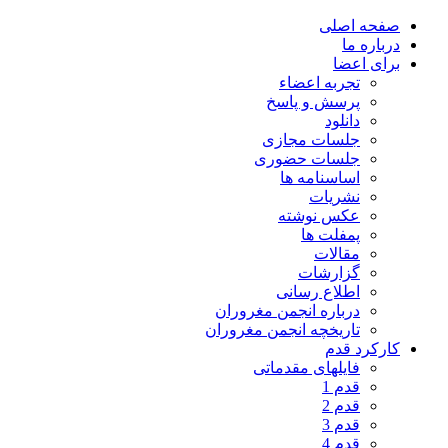
صفحه اصلی
درباره ما
برای اعضا
تجربه اعضاء
پرسش و پاسخ
دانلود
جلسات مجازی
جلسات حضوری
اساسنامه ها
نشریات
عکس نوشته
پمفلت ها
مقالات
گزارشات
اطلاع رسانی
درباره انجمن مغروران
تاریخچه انجمن مغروران
کارکرد قدم
فایلهای مقدماتی
قدم 1
قدم 2
قدم 3
قدم 4