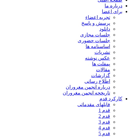
درباره ما
برای اعضا
تجربه اعضاء
پرسش و پاسخ
دانلود
جلسات مجازی
جلسات حضوری
اساسنامه ها
نشریات
عکس نوشته
پمفلت ها
مقالات
گزارشات
اطلاع رسانی
درباره انجمن مغروران
تاریخچه انجمن مغروران
کارکرد قدم
فایلهای مقدماتی
قدم 1
قدم 2
قدم 3
قدم 4
قدم 5