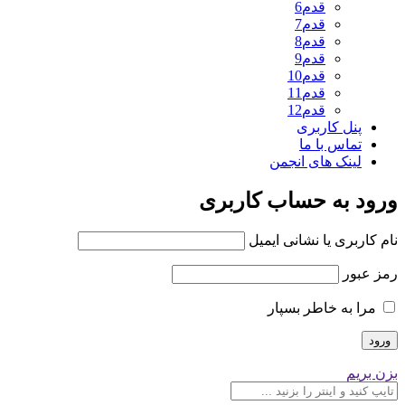
قدم6
قدم7
قدم8
قدم9
قدم10
قدم11
قدم12
پنل کاربری
تماس با ما
لینک های انجمن
ورود به حساب کاربری
نام کاربری یا نشانی ایمیل
رمز عبور
مرا به خاطر بسپار
بزن بریم