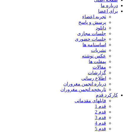
درباره ما
برای اعضا
تجربه اعضاء
پرسش و پاسخ
دانلود
جلسات مجازی
جلسات حضوری
اساسنامه ها
نشریات
عکس نوشته
پمفلت ها
مقالات
گزارشات
اطلاع رسانی
درباره انجمن مغروران
تاریخچه انجمن مغروران
کارکرد قدم
فایلهای مقدماتی
قدم 1
قدم 2
قدم 3
قدم 4
قدم 5