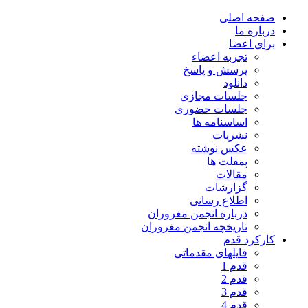
صفحه اصلی
درباره ما
برای اعضا
تجربه اعضاء
پرسش و پاسخ
دانلود
جلسات مجازی
جلسات حضوری
اساسنامه ها
نشریات
عکس نوشته
پمفلت ها
مقالات
گزارشات
اطلاع رسانی
درباره انجمن مغروران
تاریخچه انجمن مغروران
کارکرد قدم
فایلهای مقدماتی
قدم 1
قدم 2
قدم 3
قدم 4