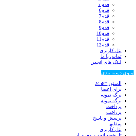
قدم 5
قدم6
قدم7
قدم8
قدم9
قدم10
قدم11
قدم12
پنل کاربری
تماس با ما
لینک های انجمن
منوی دسته بندی
المنتور #2458
برای اعضا
برگه نمونه
برگه نمونه
پرداخت
پرداخت
پرسش و پاسخ
پمفلتها
پنل کاربری
تاریخچه انجمن مغروران