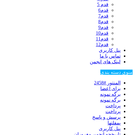
قدم 5
قدم6
قدم7
قدم8
قدم9
قدم10
قدم11
قدم12
پنل کاربری
تماس با ما
لینک های انجمن
منوی دسته بندی
المنتور #2458
برای اعضا
برگه نمونه
برگه نمونه
پرداخت
پرداخت
پرسش و پاسخ
پمفلتها
پنل کاربری
تاریخچه انجمن مغروران