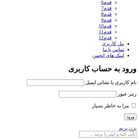
قدم6
قدم7
قدم8
قدم9
قدم10
قدم11
قدم12
پنل کاربری
تماس با ما
لینک های انجمن
ورود به حساب کاربری
نام کاربری یا نشانی ایمیل
رمز عبور
مرا به خاطر بسپار
بزن بریم