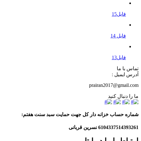
فایل15
فایل 14
فایل13
تماس با ما
آدرس ایمیل :
prairan2017@gmail.com
ما را دنبال کنید
شماره حساب خزانه دار کل جهت حمایت سبد سنت هفتم:
6104337514393261
نسرین قربانی
ارتباط با ما در ایتا