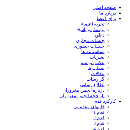
صفحه اصلی
درباره ما
برای اعضا
تجربه اعضاء
پرسش و پاسخ
دانلود
جلسات مجازی
جلسات حضوری
اساسنامه ها
نشریات
عکس نوشته
پمفلت ها
مقالات
گزارشات
اطلاع رسانی
درباره انجمن مغروران
تاریخچه انجمن مغروران
کارکرد قدم
فایلهای مقدماتی
قدم 1
قدم 2
قدم 3
قدم 4