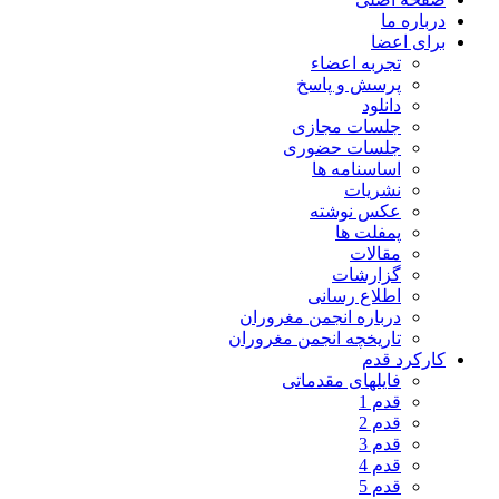
درباره ما
برای اعضا
تجربه اعضاء
پرسش و پاسخ
دانلود
جلسات مجازی
جلسات حضوری
اساسنامه ها
نشریات
عکس نوشته
پمفلت ها
مقالات
گزارشات
اطلاع رسانی
درباره انجمن مغروران
تاریخچه انجمن مغروران
کارکرد قدم
فایلهای مقدماتی
قدم 1
قدم 2
قدم 3
قدم 4
قدم 5