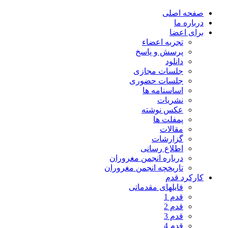
صفحه اصلی
درباره ما
برای اعضا
تجربه اعضاء
پرسش و پاسخ
دانلود
جلسات مجازی
جلسات حضوری
اساسنامه ها
نشریات
عکس نوشته
پمفلت ها
مقالات
گزارشات
اطلاع رسانی
درباره انجمن مغروران
تاریخچه انجمن مغروران
کارکرد قدم
فایلهای مقدماتی
قدم 1
قدم 2
قدم 3
قدم 4