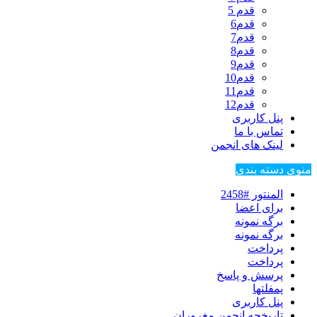
قدم 5
قدم6
قدم7
قدم8
قدم9
قدم10
قدم11
قدم12
پنل کاربری
تماس با ما
لینک های انجمن
منوی دسته بندی
المنتور #2458
برای اعضا
برگه نمونه
برگه نمونه
پرداخت
پرداخت
پرسش و پاسخ
پمفلتها
پنل کاربری
تاریخچه انجمن مغروران