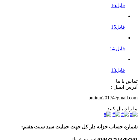
فایل16
فایل15
فایل 14
فایل13
تماس با ما
آدرس ایمیل :
prairan2017@gmail.com
ما را دنبال کنید
شماره حساب خزانه دار کل جهت حمایت سبد سنت هفتم:
6104337514393261
نسرین قربانی