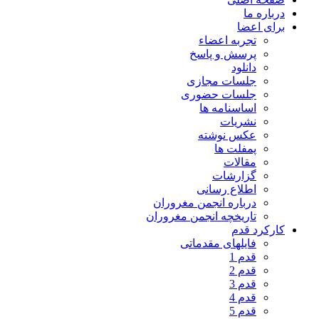
درباره ما
برای اعضا
تجربه اعضاء
پرسش و پاسخ
دانلود
جلسات مجازی
جلسات حضوری
اساسنامه ها
نشریات
عکس نوشته
پمفلت ها
مقالات
گزارشات
اطلاع رسانی
درباره انجمن مغروران
تاریخچه انجمن مغروران
کارکرد قدم
فایلهای مقدماتی
قدم 1
قدم 2
قدم 3
قدم 4
قدم 5