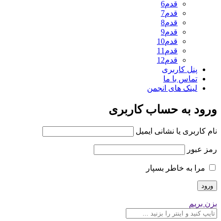
قدم6
قدم7
قدم8
قدم9
قدم10
قدم11
قدم12
پنل کاربری
تماس با ما
لینک های انجمن
ورود به حساب کاربری
نام کاربری یا نشانی ایمیل
رمز عبور
مرا به خاطر بسپار
بزن بریم