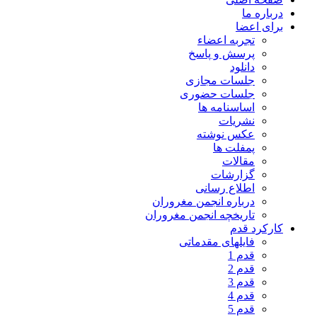
درباره ما
برای اعضا
تجربه اعضاء
پرسش و پاسخ
دانلود
جلسات مجازی
جلسات حضوری
اساسنامه ها
نشریات
عکس نوشته
پمفلت ها
مقالات
گزارشات
اطلاع رسانی
درباره انجمن مغروران
تاریخچه انجمن مغروران
کارکرد قدم
فایلهای مقدماتی
قدم 1
قدم 2
قدم 3
قدم 4
قدم 5