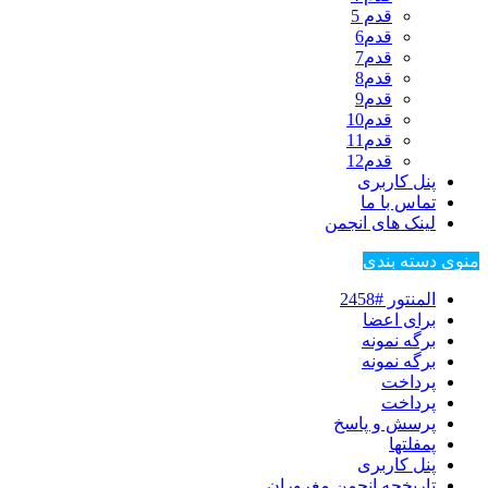
قدم 5
قدم6
قدم7
قدم8
قدم9
قدم10
قدم11
قدم12
پنل کاربری
تماس با ما
لینک های انجمن
منوی دسته بندی
المنتور #2458
برای اعضا
برگه نمونه
برگه نمونه
پرداخت
پرداخت
پرسش و پاسخ
پمفلتها
پنل کاربری
تاریخچه انجمن مغروران