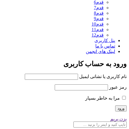
قدم6
قدم7
قدم8
قدم9
قدم10
قدم11
قدم12
پنل کاربری
تماس با ما
لینک های انجمن
ورود به حساب کاربری
نام کاربری یا نشانی ایمیل
رمز عبور
مرا به خاطر بسپار
بزن بریم