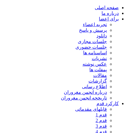
صفحه اصلی
درباره ما
برای اعضا
تجربه اعضاء
پرسش و پاسخ
دانلود
جلسات مجازی
جلسات حضوری
اساسنامه ها
نشریات
عکس نوشته
پمفلت ها
مقالات
گزارشات
اطلاع رسانی
درباره انجمن مغروران
تاریخچه انجمن مغروران
کارکرد قدم
فایلهای مقدماتی
قدم 1
قدم 2
قدم 3
قدم 4