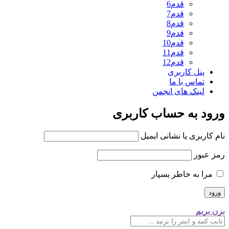
قدم6
قدم7
قدم8
قدم9
قدم10
قدم11
قدم12
پنل کاربری
تماس با ما
لینک های انجمن
ورود به حساب کاربری
نام کاربری یا نشانی ایمیل
رمز عبور
مرا به خاطر بسپار
بزن بریم