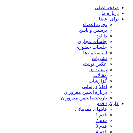
صفحه اصلی
درباره ما
برای اعضا
تجربه اعضاء
پرسش و پاسخ
دانلود
جلسات مجازی
جلسات حضوری
اساسنامه ها
نشریات
عکس نوشته
پمفلت ها
مقالات
گزارشات
اطلاع رسانی
درباره انجمن مغروران
تاریخچه انجمن مغروران
کارکرد قدم
فایلهای مقدماتی
قدم 1
قدم 2
قدم 3
قدم 4