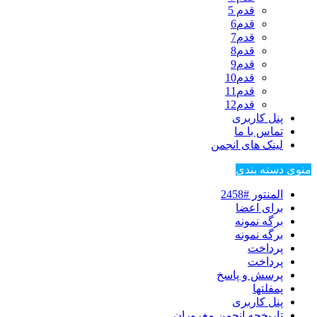
قدم 5
قدم6
قدم7
قدم8
قدم9
قدم10
قدم11
قدم12
پنل کاربری
تماس با ما
لینک های انجمن
منوی دسته بندی
المنتور #2458
برای اعضا
برگه نمونه
برگه نمونه
پرداخت
پرداخت
پرسش و پاسخ
پمفلتها
پنل کاربری
تاریخچه انجمن مغروران