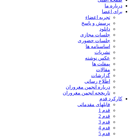
درباره ما
برای اعضا
تجربه اعضاء
پرسش و پاسخ
دانلود
جلسات مجازی
جلسات حضوری
اساسنامه ها
نشریات
عکس نوشته
پمفلت ها
مقالات
گزارشات
اطلاع رسانی
درباره انجمن مغروران
تاریخچه انجمن مغروران
کارکرد قدم
فایلهای مقدماتی
قدم 1
قدم 2
قدم 3
قدم 4
قدم 5