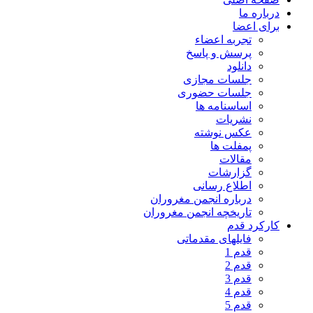
درباره ما
برای اعضا
تجربه اعضاء
پرسش و پاسخ
دانلود
جلسات مجازی
جلسات حضوری
اساسنامه ها
نشریات
عکس نوشته
پمفلت ها
مقالات
گزارشات
اطلاع رسانی
درباره انجمن مغروران
تاریخچه انجمن مغروران
کارکرد قدم
فایلهای مقدماتی
قدم 1
قدم 2
قدم 3
قدم 4
قدم 5