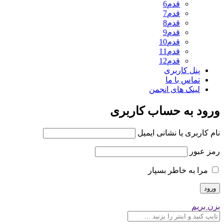
قدم6
قدم7
قدم8
قدم9
قدم10
قدم11
قدم12
پنل کاربری
تماس با ما
لینک های انجمن
ورود به حساب کاربری
نام کاربری یا نشانی ایمیل
رمز عبور
مرا به خاطر بسپار
بزن بریم