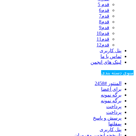
قدم 5
قدم6
قدم7
قدم8
قدم9
قدم10
قدم11
قدم12
پنل کاربری
تماس با ما
لینک های انجمن
منوی دسته بندی
المنتور #2458
برای اعضا
برگه نمونه
برگه نمونه
پرداخت
پرداخت
پرسش و پاسخ
پمفلتها
پنل کاربری
تاریخچه انجمن مغروران