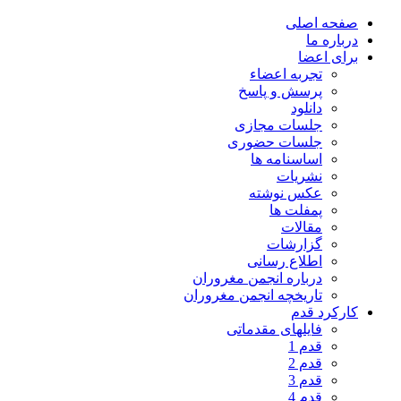
صفحه اصلی
درباره ما
برای اعضا
تجربه اعضاء
پرسش و پاسخ
دانلود
جلسات مجازی
جلسات حضوری
اساسنامه ها
نشریات
عکس نوشته
پمفلت ها
مقالات
گزارشات
اطلاع رسانی
درباره انجمن مغروران
تاریخچه انجمن مغروران
کارکرد قدم
فایلهای مقدماتی
قدم 1
قدم 2
قدم 3
قدم 4