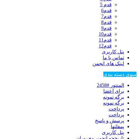
قدم 5
قدم6
قدم7
قدم8
قدم9
قدم10
قدم11
قدم12
پنل کاربری
تماس با ما
لینک های انجمن
منوی دسته بندی
المنتور #2458
برای اعضا
برگه نمونه
برگه نمونه
پرداخت
پرداخت
پرسش و پاسخ
پمفلتها
پنل کاربری
تاریخچه انجمن مغروران