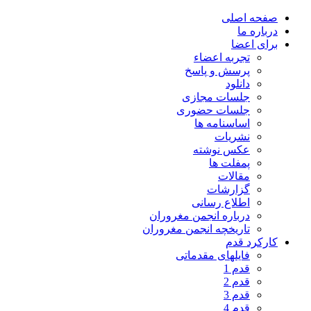
صفحه اصلی
درباره ما
برای اعضا
تجربه اعضاء
پرسش و پاسخ
دانلود
جلسات مجازی
جلسات حضوری
اساسنامه ها
نشریات
عکس نوشته
پمفلت ها
مقالات
گزارشات
اطلاع رسانی
درباره انجمن مغروران
تاریخچه انجمن مغروران
کارکرد قدم
فایلهای مقدماتی
قدم 1
قدم 2
قدم 3
قدم 4