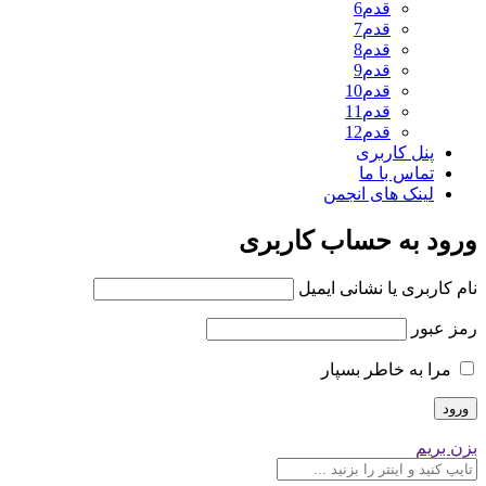
قدم6
قدم7
قدم8
قدم9
قدم10
قدم11
قدم12
پنل کاربری
تماس با ما
لینک های انجمن
ورود به حساب کاربری
نام کاربری یا نشانی ایمیل
رمز عبور
مرا به خاطر بسپار
بزن بریم