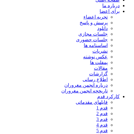
درباره ما
برای اعضا
تجربه اعضاء
پرسش و پاسخ
دانلود
جلسات مجازی
جلسات حضوری
اساسنامه ها
نشریات
عکس نوشته
پمفلت ها
مقالات
گزارشات
اطلاع رسانی
درباره انجمن مغروران
تاریخچه انجمن مغروران
کارکرد قدم
فایلهای مقدماتی
قدم 1
قدم 2
قدم 3
قدم 4
قدم 5