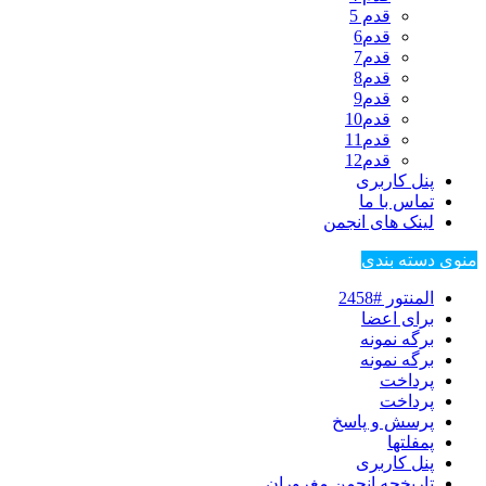
قدم 5
قدم6
قدم7
قدم8
قدم9
قدم10
قدم11
قدم12
پنل کاربری
تماس با ما
لینک های انجمن
منوی دسته بندی
المنتور #2458
برای اعضا
برگه نمونه
برگه نمونه
پرداخت
پرداخت
پرسش و پاسخ
پمفلتها
پنل کاربری
تاریخچه انجمن مغروران