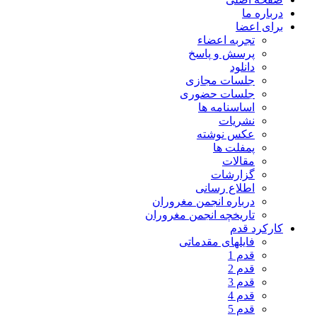
درباره ما
برای اعضا
تجربه اعضاء
پرسش و پاسخ
دانلود
جلسات مجازی
جلسات حضوری
اساسنامه ها
نشریات
عکس نوشته
پمفلت ها
مقالات
گزارشات
اطلاع رسانی
درباره انجمن مغروران
تاریخچه انجمن مغروران
کارکرد قدم
فایلهای مقدماتی
قدم 1
قدم 2
قدم 3
قدم 4
قدم 5