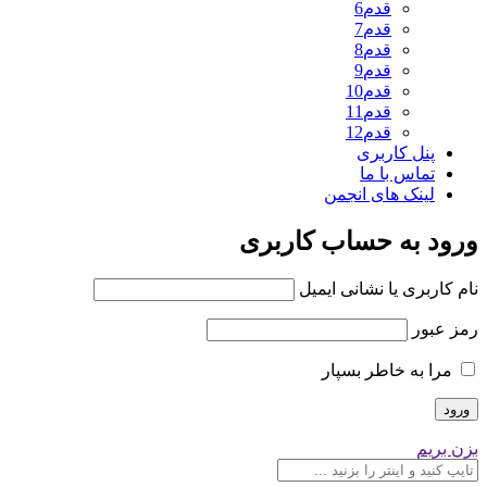
قدم6
قدم7
قدم8
قدم9
قدم10
قدم11
قدم12
پنل کاربری
تماس با ما
لینک های انجمن
ورود به حساب کاربری
نام کاربری یا نشانی ایمیل
رمز عبور
مرا به خاطر بسپار
بزن بریم