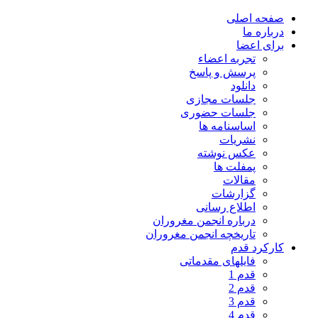
صفحه اصلی
درباره ما
برای اعضا
تجربه اعضاء
پرسش و پاسخ
دانلود
جلسات مجازی
جلسات حضوری
اساسنامه ها
نشریات
عکس نوشته
پمفلت ها
مقالات
گزارشات
اطلاع رسانی
درباره انجمن مغروران
تاریخچه انجمن مغروران
کارکرد قدم
فایلهای مقدماتی
قدم 1
قدم 2
قدم 3
قدم 4