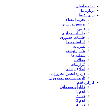
صفحه اصلی
درباره ما
برای اعضا
تجربه اعضاء
پرسش و پاسخ
دانلود
جلسات مجازی
جلسات حضوری
اساسنامه ها
نشریات
عکس نوشته
پمفلت ها
مقالات
گزارشات
اطلاع رسانی
درباره انجمن مغروران
تاریخچه انجمن مغروران
کارکرد قدم
فایلهای مقدماتی
قدم 1
قدم 2
قدم 3
قدم 4