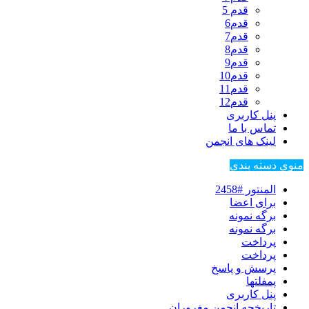
قدم 5
قدم6
قدم7
قدم8
قدم9
قدم10
قدم11
قدم12
پنل کاربری
تماس با ما
لینک های انجمن
منوی دسته بندی
المنتور #2458
برای اعضا
برگه نمونه
برگه نمونه
پرداخت
پرداخت
پرسش و پاسخ
پمفلتها
پنل کاربری
تاریخچه انجمن مغروران