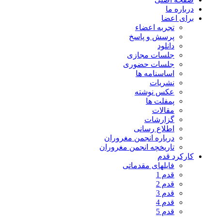
درباره ما
برای اعضا
تجربه اعضاء
پرسش و پاسخ
دانلود
جلسات مجازی
جلسات حضوری
اساسنامه ها
نشریات
عکس نوشته
پمفلت ها
مقالات
گزارشات
اطلاع رسانی
درباره انجمن مغروران
تاریخچه انجمن مغروران
کارکرد قدم
فایلهای مقدماتی
قدم 1
قدم 2
قدم 3
قدم 4
قدم 5