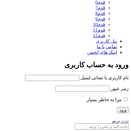
قدم6
قدم7
قدم8
قدم9
قدم10
قدم11
قدم12
پنل کاربری
تماس با ما
لینک های انجمن
ورود به حساب کاربری
نام کاربری یا نشانی ایمیل
رمز عبور
مرا به خاطر بسپار
بزن بریم