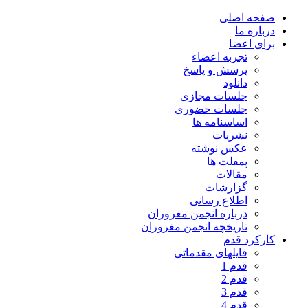
صفحه اصلی
درباره ما
برای اعضا
تجربه اعضاء
پرسش و پاسخ
دانلود
جلسات مجازی
جلسات حضوری
اساسنامه ها
نشریات
عکس نوشته
پمفلت ها
مقالات
گزارشات
اطلاع رسانی
درباره انجمن مغروران
تاریخچه انجمن مغروران
کارکرد قدم
فایلهای مقدماتی
قدم 1
قدم 2
قدم 3
قدم 4