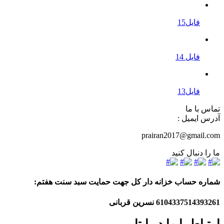
فایل15
فایل 14
فایل13
تماس با ما
آدرس ایمیل :
prairan2017@gmail.com
ما را دنبال کنید
شماره حساب خزانه دار کل جهت حمایت سبد سنت هفتم:
6104337514393261
نسرین قربانی
ارتباط با ما در ایتا