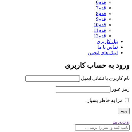
قدم6
قدم7
قدم8
قدم9
قدم10
قدم11
قدم12
پنل کاربری
تماس با ما
لینک های انجمن
ورود به حساب کاربری
نام کاربری یا نشانی ایمیل
رمز عبور
مرا به خاطر بسپار
بزن بریم