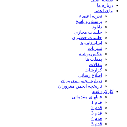
درباره ما
برای اعضا
تجربه اعضاء
پرسش و پاسخ
دانلود
جلسات مجازی
جلسات حضوری
اساسنامه ها
نشریات
عکس نوشته
پمفلت ها
مقالات
گزارشات
اطلاع رسانی
درباره انجمن مغروران
تاریخچه انجمن مغروران
کارکرد قدم
فایلهای مقدماتی
قدم 1
قدم 2
قدم 3
قدم 4
قدم 5