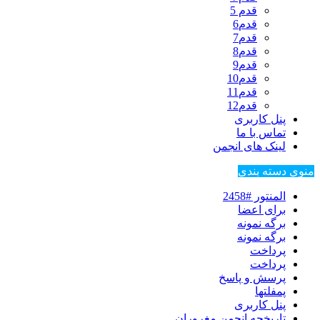
قدم 5
قدم6
قدم7
قدم8
قدم9
قدم10
قدم11
قدم12
پنل کاربری
تماس با ما
لینک های انجمن
منوی دسته بندی
المنتور #2458
برای اعضا
برگه نمونه
برگه نمونه
پرداخت
پرداخت
پرسش و پاسخ
پمفلتها
پنل کاربری
تاریخچه انجمن مغروران