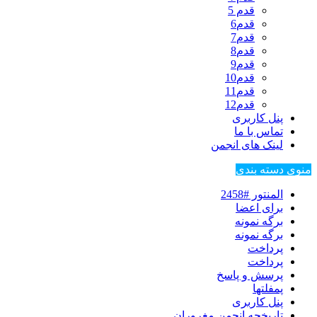
قدم 5
قدم6
قدم7
قدم8
قدم9
قدم10
قدم11
قدم12
پنل کاربری
تماس با ما
لینک های انجمن
منوی دسته بندی
المنتور #2458
برای اعضا
برگه نمونه
برگه نمونه
پرداخت
پرداخت
پرسش و پاسخ
پمفلتها
پنل کاربری
تاریخچه انجمن مغروران