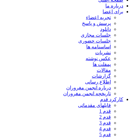
درباره ما
برای اعضا
تجربه اعضاء
پرسش و پاسخ
دانلود
جلسات مجازی
جلسات حضوری
اساسنامه ها
نشریات
عکس نوشته
پمفلت ها
مقالات
گزارشات
اطلاع رسانی
درباره انجمن مغروران
تاریخچه انجمن مغروران
کارکرد قدم
فایلهای مقدماتی
قدم 1
قدم 2
قدم 3
قدم 4
قدم 5