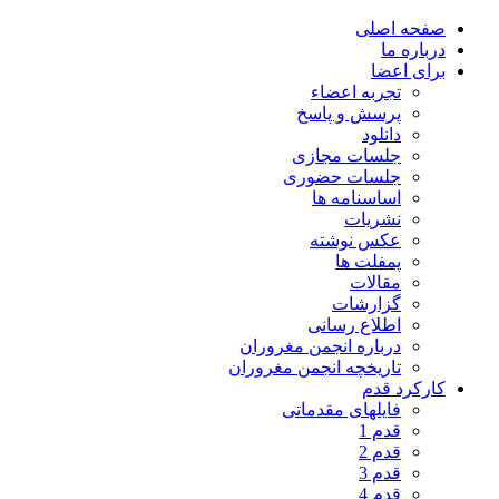
صفحه اصلی
درباره ما
برای اعضا
تجربه اعضاء
پرسش و پاسخ
دانلود
جلسات مجازی
جلسات حضوری
اساسنامه ها
نشریات
عکس نوشته
پمفلت ها
مقالات
گزارشات
اطلاع رسانی
درباره انجمن مغروران
تاریخچه انجمن مغروران
کارکرد قدم
فایلهای مقدماتی
قدم 1
قدم 2
قدم 3
قدم 4