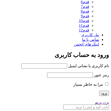
قدم6
قدم7
قدم8
قدم9
قدم10
قدم11
قدم12
پنل کاربری
تماس با ما
لینک های انجمن
ورود به حساب کاربری
نام کاربری یا نشانی ایمیل
رمز عبور
مرا به خاطر بسپار
بزن بریم