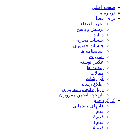
صفحه اصلی
درباره ما
برای اعضا
تجربه اعضاء
پرسش و پاسخ
دانلود
جلسات مجازی
جلسات حضوری
اساسنامه ها
نشریات
عکس نوشته
پمفلت ها
مقالات
گزارشات
اطلاع رسانی
درباره انجمن مغروران
تاریخچه انجمن مغروران
کارکرد قدم
فایلهای مقدماتی
قدم 1
قدم 2
قدم 3
قدم 4