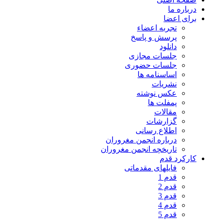
درباره ما
برای اعضا
تجربه اعضاء
پرسش و پاسخ
دانلود
جلسات مجازی
جلسات حضوری
اساسنامه ها
نشریات
عکس نوشته
پمفلت ها
مقالات
گزارشات
اطلاع رسانی
درباره انجمن مغروران
تاریخچه انجمن مغروران
کارکرد قدم
فایلهای مقدماتی
قدم 1
قدم 2
قدم 3
قدم 4
قدم 5