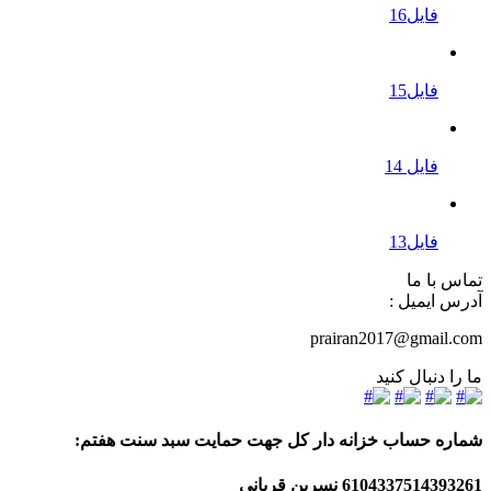
فایل16
فایل15
فایل 14
فایل13
تماس با ما
آدرس ایمیل :
prairan2017@gmail.com
ما را دنبال کنید
شماره حساب خزانه دار کل جهت حمایت سبد سنت هفتم:
6104337514393261
نسرین قربانی