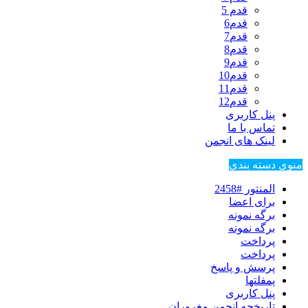
قدم 5
قدم6
قدم7
قدم8
قدم9
قدم10
قدم11
قدم12
پنل کاربری
تماس با ما
لینک های انجمن
منوی دسته بندی
المنتور #2458
برای اعضا
برگه نمونه
برگه نمونه
پرداخت
پرداخت
پرسش و پاسخ
پمفلتها
پنل کاربری
تاریخچه انجمن مغروران