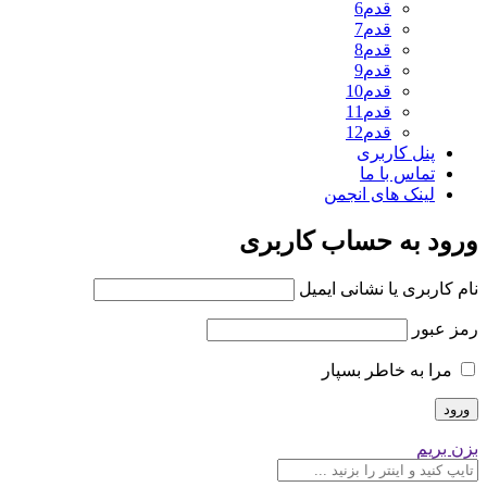
قدم6
قدم7
قدم8
قدم9
قدم10
قدم11
قدم12
پنل کاربری
تماس با ما
لینک های انجمن
ورود به حساب کاربری
نام کاربری یا نشانی ایمیل
رمز عبور
مرا به خاطر بسپار
بزن بریم