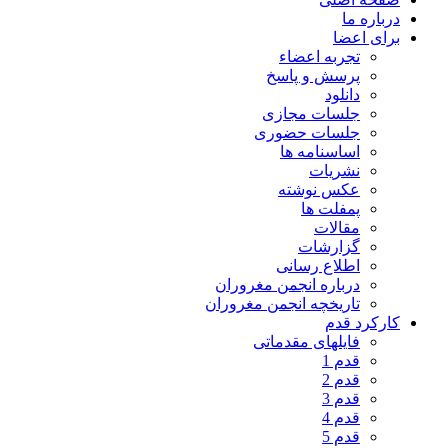
درباره ما
برای اعضا
تجربه اعضاء
پرسش و پاسخ
دانلود
جلسات مجازی
جلسات حضوری
اساسنامه ها
نشریات
عکس نوشته
پمفلت ها
مقالات
گزارشات
اطلاع رسانی
درباره انجمن مغروران
تاریخچه انجمن مغروران
کارکرد قدم
فایلهای مقدماتی
قدم 1
قدم 2
قدم 3
قدم 4
قدم 5