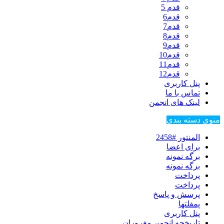
قدم 5
قدم6
قدم7
قدم8
قدم9
قدم10
قدم11
قدم12
پنل کاربری
تماس با ما
لینک های انجمن
منوی دسته بندی
المنتور #2458
برای اعضا
برگه نمونه
برگه نمونه
پرداخت
پرداخت
پرسش و پاسخ
پمفلتها
پنل کاربری
تاریخچه انجمن مغروران