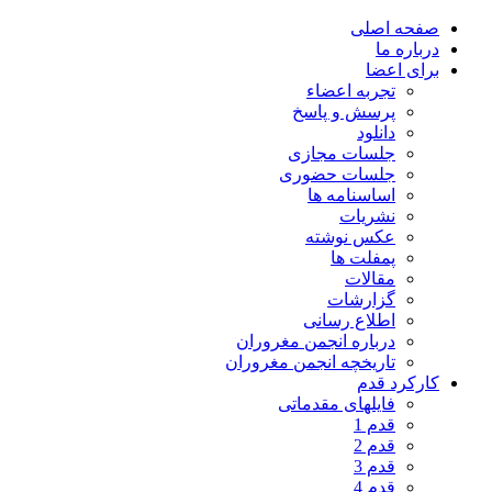
صفحه اصلی
درباره ما
برای اعضا
تجربه اعضاء
پرسش و پاسخ
دانلود
جلسات مجازی
جلسات حضوری
اساسنامه ها
نشریات
عکس نوشته
پمفلت ها
مقالات
گزارشات
اطلاع رسانی
درباره انجمن مغروران
تاریخچه انجمن مغروران
کارکرد قدم
فایلهای مقدماتی
قدم 1
قدم 2
قدم 3
قدم 4