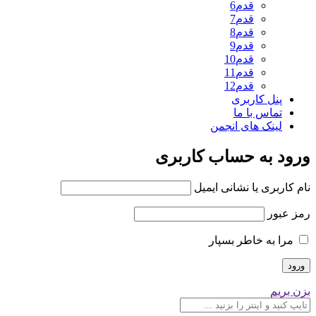
قدم6
قدم7
قدم8
قدم9
قدم10
قدم11
قدم12
پنل کاربری
تماس با ما
لینک های انجمن
ورود به حساب کاربری
نام کاربری یا نشانی ایمیل
رمز عبور
مرا به خاطر بسپار
بزن بریم