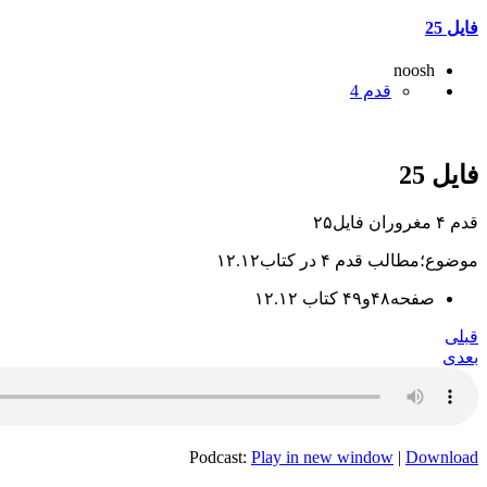
فایل 25
noosh
قدم 4
فایل 25
قدم ۴ مغروران فایل۲۵
موضوع؛مطالب قدم ۴ در کتاب۱۲.۱۲
صفحه۴۸و۴۹ کتاب ۱۲.۱۲
قبلی
بعدی
Podcast:
Play in new window
|
Download