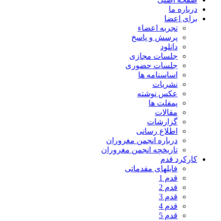
درباره ما
برای اعضا
تجربه اعضاء
پرسش و پاسخ
دانلود
جلسات مجازی
جلسات حضوری
اساسنامه ها
نشریات
عکس نوشته
پمفلت ها
مقالات
گزارشات
اطلاع رسانی
درباره انجمن مغروران
تاریخچه انجمن مغروران
کارکرد قدم
فایلهای مقدماتی
قدم 1
قدم 2
قدم 3
قدم 4
قدم 5