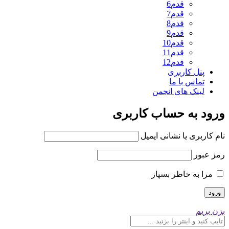
قدم6
قدم7
قدم8
قدم9
قدم10
قدم11
قدم12
پنل کاربری
تماس با ما
لینک های انجمن
ورود به حساب کاربری
نام کاربری یا نشانی ایمیل
رمز عبور
مرا به خاطر بسپار
بزن بریم