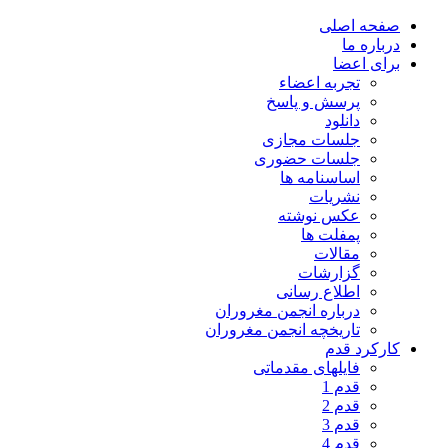
صفحه اصلی
درباره ما
برای اعضا
تجربه اعضاء
پرسش و پاسخ
دانلود
جلسات مجازی
جلسات حضوری
اساسنامه ها
نشریات
عکس نوشته
پمفلت ها
مقالات
گزارشات
اطلاع رسانی
درباره انجمن مغروران
تاریخچه انجمن مغروران
کارکرد قدم
فایلهای مقدماتی
قدم 1
قدم 2
قدم 3
قدم 4