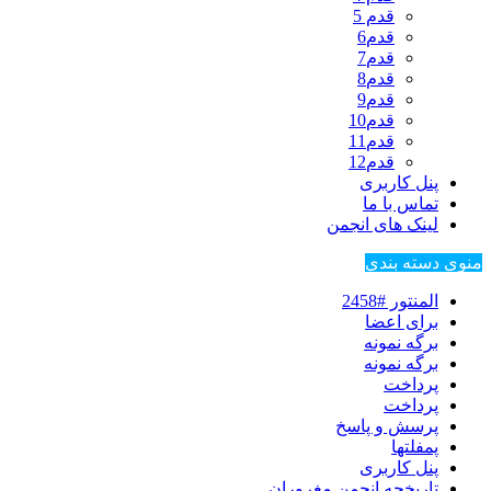
قدم 5
قدم6
قدم7
قدم8
قدم9
قدم10
قدم11
قدم12
پنل کاربری
تماس با ما
لینک های انجمن
منوی دسته بندی
المنتور #2458
برای اعضا
برگه نمونه
برگه نمونه
پرداخت
پرداخت
پرسش و پاسخ
پمفلتها
پنل کاربری
تاریخچه انجمن مغروران