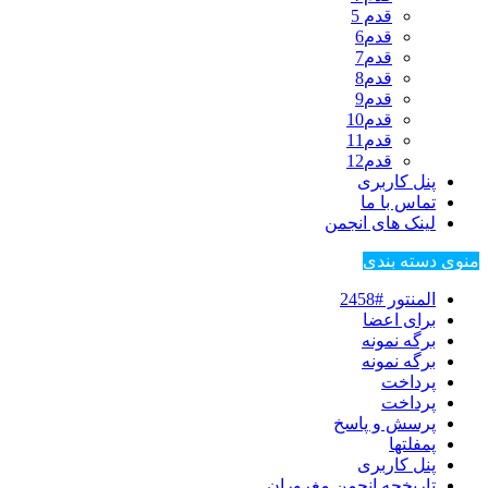
قدم 5
قدم6
قدم7
قدم8
قدم9
قدم10
قدم11
قدم12
پنل کاربری
تماس با ما
لینک های انجمن
منوی دسته بندی
المنتور #2458
برای اعضا
برگه نمونه
برگه نمونه
پرداخت
پرداخت
پرسش و پاسخ
پمفلتها
پنل کاربری
تاریخچه انجمن مغروران