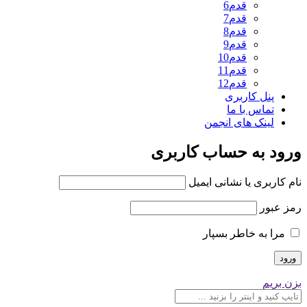
قدم6
قدم7
قدم8
قدم9
قدم10
قدم11
قدم12
پنل کاربری
تماس با ما
لینک های انجمن
ورود به حساب کاربری
نام کاربری یا نشانی ایمیل
رمز عبور
مرا به خاطر بسپار
بزن بریم