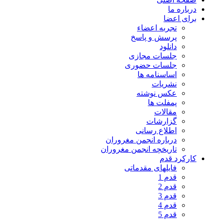
درباره ما
برای اعضا
تجربه اعضاء
پرسش و پاسخ
دانلود
جلسات مجازی
جلسات حضوری
اساسنامه ها
نشریات
عکس نوشته
پمفلت ها
مقالات
گزارشات
اطلاع رسانی
درباره انجمن مغروران
تاریخچه انجمن مغروران
کارکرد قدم
فایلهای مقدماتی
قدم 1
قدم 2
قدم 3
قدم 4
قدم 5