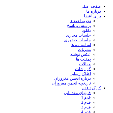
صفحه اصلی
درباره ما
برای اعضا
تجربه اعضاء
پرسش و پاسخ
دانلود
جلسات مجازی
جلسات حضوری
اساسنامه ها
نشریات
عکس نوشته
پمفلت ها
مقالات
گزارشات
اطلاع رسانی
درباره انجمن مغروران
تاریخچه انجمن مغروران
کارکرد قدم
فایلهای مقدماتی
قدم 1
قدم 2
قدم 3
قدم 4