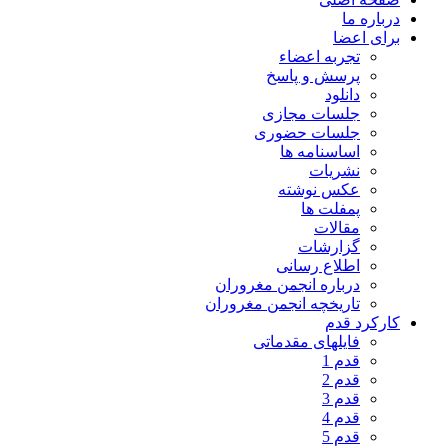
درباره ما
برای اعضا
تجربه اعضاء
پرسش و پاسخ
دانلود
جلسات مجازی
جلسات حضوری
اساسنامه ها
نشریات
عکس نوشته
پمفلت ها
مقالات
گزارشات
اطلاع رسانی
درباره انجمن مغروران
تاریخچه انجمن مغروران
کارکرد قدم
فایلهای مقدماتی
قدم 1
قدم 2
قدم 3
قدم 4
قدم 5