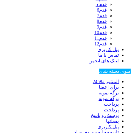
قدم 5
قدم6
قدم7
قدم8
قدم9
قدم10
قدم11
قدم12
پنل کاربری
تماس با ما
لینک های انجمن
منوی دسته بندی
المنتور #2458
برای اعضا
برگه نمونه
برگه نمونه
پرداخت
پرداخت
پرسش و پاسخ
پمفلتها
پنل کاربری
تاریخچه انجمن مغروران