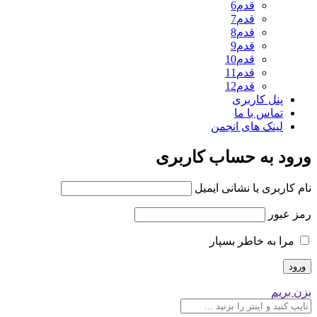
قدم6
قدم7
قدم8
قدم9
قدم10
قدم11
قدم12
پنل کاربری
تماس با ما
لینک های انجمن
ورود به حساب کاربری
نام کاربری یا نشانی ایمیل
رمز عبور
مرا به خاطر بسپار
بزن بریم