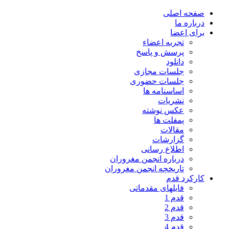
صفحه اصلی
درباره ما
برای اعضا
تجربه اعضاء
پرسش و پاسخ
دانلود
جلسات مجازی
جلسات حضوری
اساسنامه ها
نشریات
عکس نوشته
پمفلت ها
مقالات
گزارشات
اطلاع رسانی
درباره انجمن مغروران
تاریخچه انجمن مغروران
کارکرد قدم
فایلهای مقدماتی
قدم 1
قدم 2
قدم 3
قدم 4