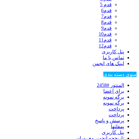
قدم 5
قدم6
قدم7
قدم8
قدم9
قدم10
قدم11
قدم12
پنل کاربری
تماس با ما
لینک های انجمن
منوی دسته بندی
المنتور #2458
برای اعضا
برگه نمونه
برگه نمونه
پرداخت
پرداخت
پرسش و پاسخ
پمفلتها
پنل کاربری
تاریخچه انجمن مغروران