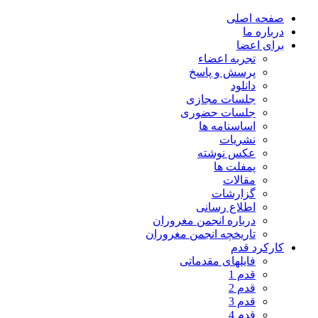
صفحه اصلی
درباره ما
برای اعضا
تجربه اعضاء
پرسش و پاسخ
دانلود
جلسات مجازی
جلسات حضوری
اساسنامه ها
نشریات
عکس نوشته
پمفلت ها
مقالات
گزارشات
اطلاع رسانی
درباره انجمن مغروران
تاریخچه انجمن مغروران
کارکرد قدم
فایلهای مقدماتی
قدم 1
قدم 2
قدم 3
قدم 4