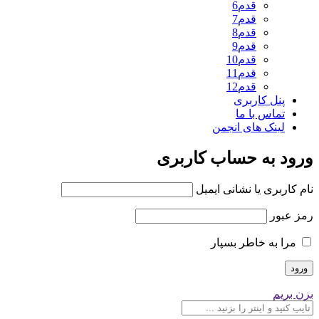
قدم6
قدم7
قدم8
قدم9
قدم10
قدم11
قدم12
پنل کاربری
تماس با ما
لینک های انجمن
ورود به حساب کاربری
نام کاربری یا نشانی ایمیل
رمز عبور
مرا به خاطر بسپار
بزن بریم