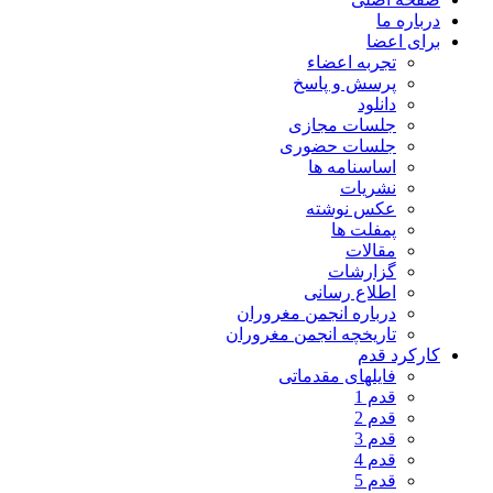
درباره ما
برای اعضا
تجربه اعضاء
پرسش و پاسخ
دانلود
جلسات مجازی
جلسات حضوری
اساسنامه ها
نشریات
عکس نوشته
پمفلت ها
مقالات
گزارشات
اطلاع رسانی
درباره انجمن مغروران
تاریخچه انجمن مغروران
کارکرد قدم
فایلهای مقدماتی
قدم 1
قدم 2
قدم 3
قدم 4
قدم 5