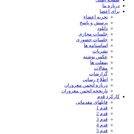
درباره ما
برای اعضا
تجربه اعضاء
پرسش و پاسخ
دانلود
جلسات مجازی
جلسات حضوری
اساسنامه ها
نشریات
عکس نوشته
پمفلت ها
مقالات
گزارشات
اطلاع رسانی
درباره انجمن مغروران
تاریخچه انجمن مغروران
کارکرد قدم
فایلهای مقدماتی
قدم 1
قدم 2
قدم 3
قدم 4
قدم 5