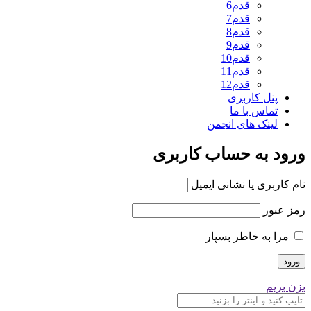
قدم6
قدم7
قدم8
قدم9
قدم10
قدم11
قدم12
پنل کاربری
تماس با ما
لینک های انجمن
ورود به حساب کاربری
نام کاربری یا نشانی ایمیل
رمز عبور
مرا به خاطر بسپار
بزن بریم