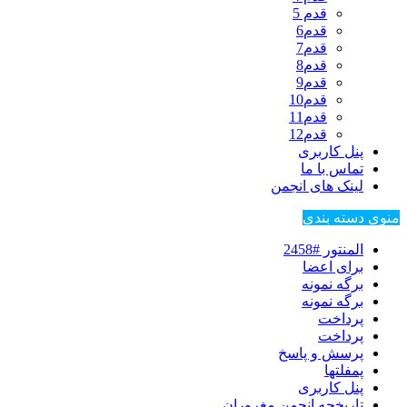
قدم 5
قدم6
قدم7
قدم8
قدم9
قدم10
قدم11
قدم12
پنل کاربری
تماس با ما
لینک های انجمن
منوی دسته بندی
المنتور #2458
برای اعضا
برگه نمونه
برگه نمونه
پرداخت
پرداخت
پرسش و پاسخ
پمفلتها
پنل کاربری
تاریخچه انجمن مغروران