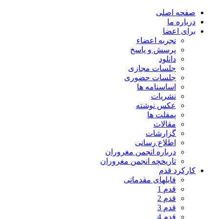
صفحه اصلی
درباره ما
برای اعضا
تجربه اعضاء
پرسش و پاسخ
دانلود
جلسات مجازی
جلسات حضوری
اساسنامه ها
نشریات
عکس نوشته
پمفلت ها
مقالات
گزارشات
اطلاع رسانی
درباره انجمن مغروران
تاریخچه انجمن مغروران
کارکرد قدم
فایلهای مقدماتی
قدم 1
قدم 2
قدم 3
قدم 4